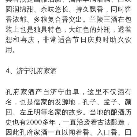
圆润绵甜、余味悠长、持久飘香，同时窖
香浓郁、多粮复合香突出。兰陵王酒在包
装上也是独具特色，大红色的外瓶，透着
想和喜庆，非常适合节日庆典时助兴饮
用。
4、济宁孔府家酒
孔府家酒产自济宁曲阜，这里不仅酒有
名，也是儒家的发源地，孔子、孟子、颜
回、左丘明等名家的故乡。当地的酿酒历
史也有2000多年，一直沿袭着古法酿造，
因此孔府家酒一直以闻着香、入口香、回