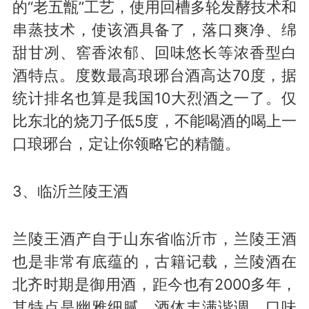
的“老五甑”工艺，使用回槽多轮发酵技术和
串蒸技术，使该酒具备了，落口爽净、绵
甜甘冽、窖香浓郁、回味悠长等浓香型白
酒特点。度数最高琅琊台酒高达70度，据
统计排名也算是我国10大烈酒之一了。仅
比东北的烧刀子低5度，不能喝酒的喝上一
口琅琊台，定让你领略它的精髓。
3、临沂兰陵王酒
兰陵王酒产自于山东省临沂市，兰陵王酒
也是非常有底蕴的，古籍记载，兰陵酒在
北齐时期是御用酒，距今也有2000多年，
其特点是幽雅细腻、酒体丰满谐调、口味