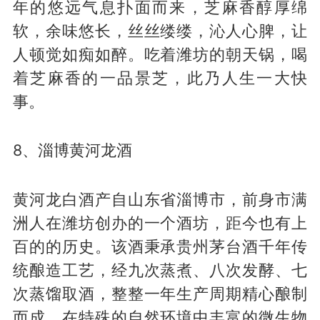
年的悠远气息扑面而来，芝麻香醇厚绵
软，余味悠长，丝丝缕缕，沁人心脾，让
人顿觉如痴如醉。吃着潍坊的朝天锅，喝
着芝麻香的一品景芝，此乃人生一大快
事。
8、淄博黄河龙酒
黄河龙白酒产自山东省淄博市，前身市满
洲人在潍坊创办的一个酒坊，距今也有上
百的的历史。该酒秉承贵州茅台酒千年传
统酿造工艺，经九次蒸煮、八次发酵、七
次蒸馏取酒，整整一年生产周期精心酿制
而成。在特殊的自然环境中丰富的微生物